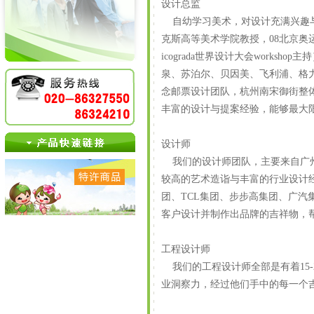
设计总监
自幼学习美术，对设计充满兴趣与
克斯高等美术学院教授，08北京
icograda世界设计大会work
泉、苏泊尔、贝因美、飞利浦、格力
念邮票设计团队，杭州南宋御街整
丰富的设计与提案经验，能够最大
设计师
我们的设计师团队，主要来自广州
较高的艺术造诣与丰富的行业设计
团、
TCL
集团、步步高集团、广汽
客户
设计并制作出品牌的吉祥物，
工程设计师
我们的工程设计师全部是有着15
业洞察力，经过他们手中的每一个