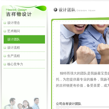
设计理念
艺术顾问
设计团队
设计流程
生产流程
核心竞争力
独特而强大的团队是我扬最宝贵的
托，为您提供最专业的服务，我扬
的吉祥物更有价值，备受喜爱，成
公司自有设计团队