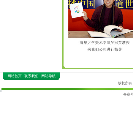
网站首页
|
联系我们
|
网站导航
版权所有 ©
备案号